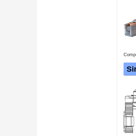
Compa
Si