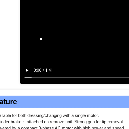
ature
ilable for both dressing/changing with a single motor.
inder brake is attached on remove unit. Strong grip for tip removal.
wered by a compact 3-phase AC motor with high power and speed.