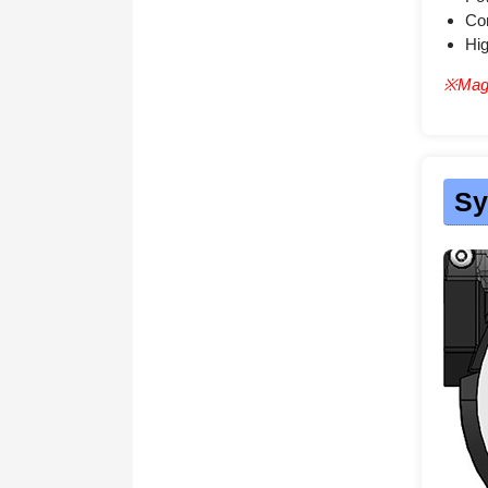
Com
Hig
※Magaz
Sy