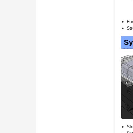
For
Str
Sy
Str