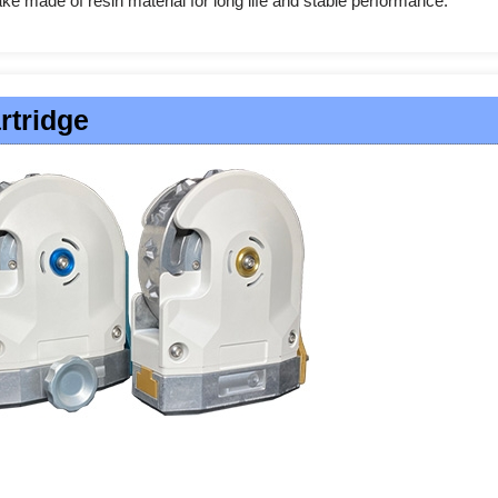
ke made of resin material for long life and stable performance.
rtridge